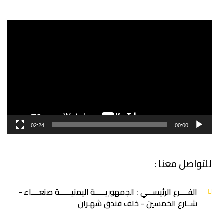
مشغل
الفيديو
02:24
00:00
للتواصل معنا :
الفــــرع الرئيســـي : الجمهوريـــــة اليمنيــــــة صنعــــاء -
شــارع الخمسين - خلف فندق شهـران