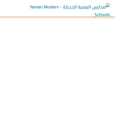
Ski
t
conten