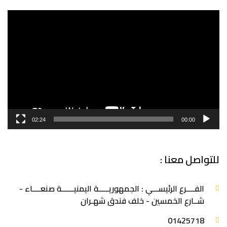
مشغل
الفيديو
02:24
00:00
للتواصل معنا :
الفــــرع الرئيســـي : الجمهوريـــــة اليمنيــــــة صنعــــاء -
شــارع الخمسين - خلف فندق شهـران
‎01425718