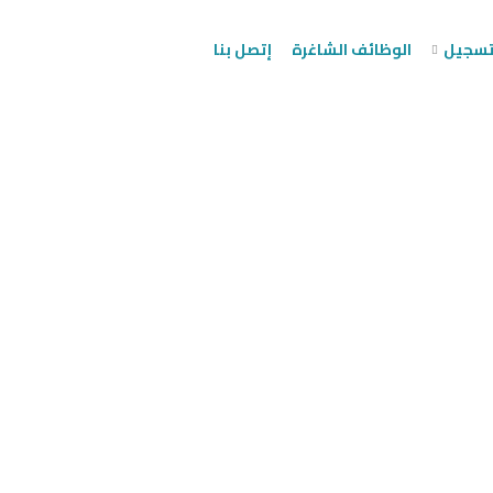
لتسجيل
الوظائف الشاغرة
إتصل بنا
أجزاء النباتية
 حقيقية! ”
تية بألوان زاهية وأفكار جديدة. نجوم متألقة حقيقية! ”