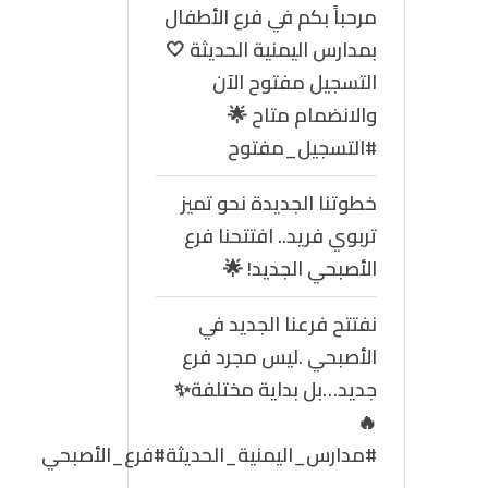
مرحباً بكم في فرع الأطفال
بمدارس اليمنية الحديثة 🤍
التسجيل مفتوح الآن
والانضمام متاح 🌟
#التسجيل_مفتوح
خطوتنا الجديدة نحو تميز
تربوي فريد.. افتتحنا فرع
الأصبحي الجديد! 🌟
نفتتح فرعنا الجديد في
الأصبحي .ليس مجرد فرع
جديد…بل بداية مختلفة✨
🔥
#مدارس_اليمنية_الحديثة#فرع_الأصبحي