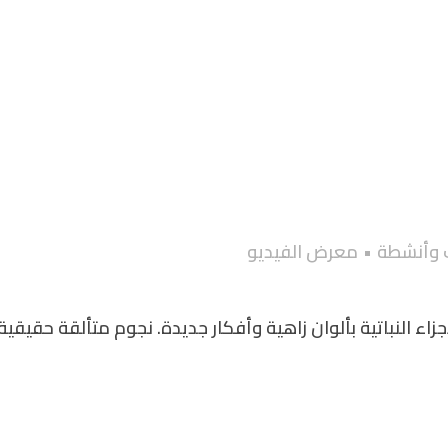
 وأنشطة
•
معرض الفيديو
ء النباتية بألوان زاهية وأفكار جديدة. نجوم متألقة حقيقية!