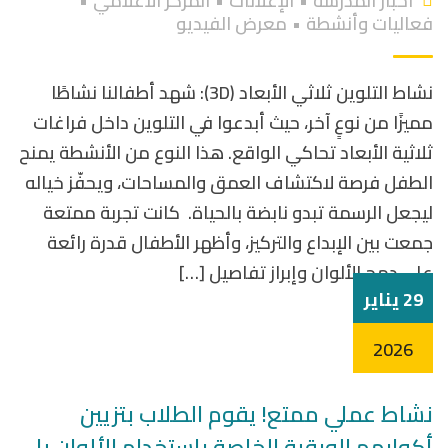
أخبار المدرسة
•
الإعلانات
•
المركز الاعلامي
•
فعاليات وأنشطة
•
معرض الفيديو
نشاط التلوين ثلاثي الأبعاد (3D): شهد أطفالنا نشاطًا
مميزًا من نوعٍ آخر، حيث أبدعوا في التلوين داخل فراغات
ثلاثية الأبعاد تحاكي الواقع. هذا النوع من الأنشطة يمنح
الطفل فرصة لاكتشاف العمق والمساحات، ويحفّز خياله
ليجعل الرسمة تبدو نابضة بالحياة. كانت تجربة ممتعة
جمعت بين الإبداع والتركيز، وأظهر الأطفال قدرة رائعة
على دمج الألوان وإبراز تفاصيل […]
29 يناير
2026
نشاط عملي ممتع! يقوم الطلاب بتزيين
أكوابهم الورقية الخاصة باستخدام الألوان يا