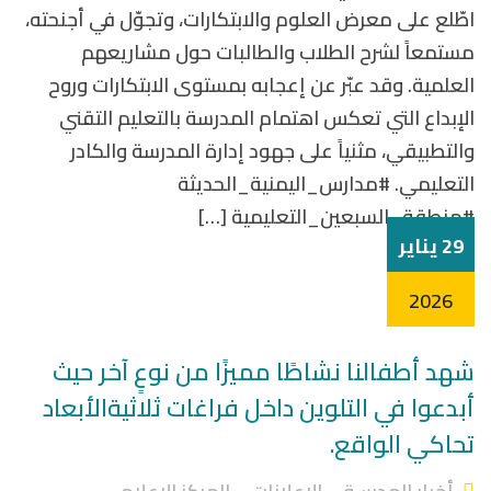
اطّلع على معرض العلوم والابتكارات، وتجوّل في أجنحته،
مستمعاً لشرح الطلاب والطالبات حول مشاريعهم
العلمية. وقد عبّر عن إعجابه بمستوى الابتكارات وروح
الإبداع التي تعكس اهتمام المدرسة بالتعليم التقني
والتطبيقي، مثنياً على جهود إدارة المدرسة والكادر
التعليمي. #مدارس_اليمنية_الحديثة
#منطقة_السبعين_التعليمية […]
29 يناير
2026
شهد أطفالنا نشاطًا مميزًا من نوعٍ آخر حيث
أبدعوا في التلوين داخل فراغات ثلاثيةالأبعاد
تحاكي الواقع.