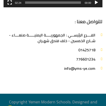
02:24
00:00
للتواصل معنا :
الفــــرع الرئيســـي : الجمهوريـــــة اليمنيــــــة صنعــــاء -
شــارع الخمسين - خلف فندق شهـران
‎01425718
776601234
info@yms-ye.com
Copyright Yemen Modern Schools. Designed and