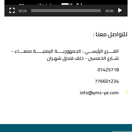
02:24
00:00
للتواصل معنا :
الفــــرع الرئيســـي : الجمهوريـــــة اليمنيــــــة صنعــــاء -
شــارع الخمسين - خلف فندق شهـران
‎01425718
776601234
info@yms-ye.com