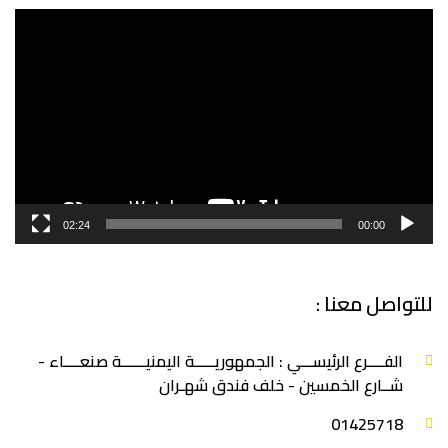
مشغل
الفيديو
02:24
00:00
للتواصل معنا :
الفــــرع الرئيســـي : الجمهوريـــــة اليمنيــــــة صنعــــاء -
شــارع الخمسين - خلف فندق شهـران
‎01425718