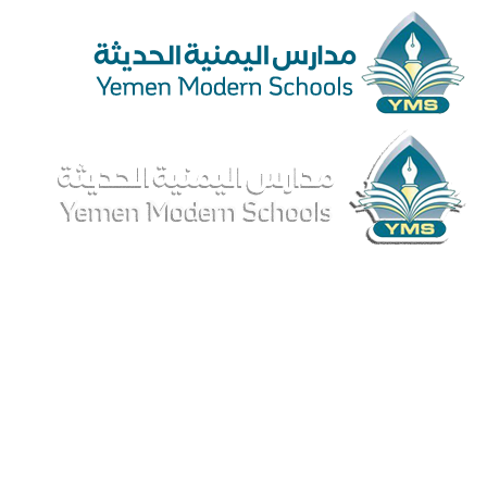
Ski
t
conten