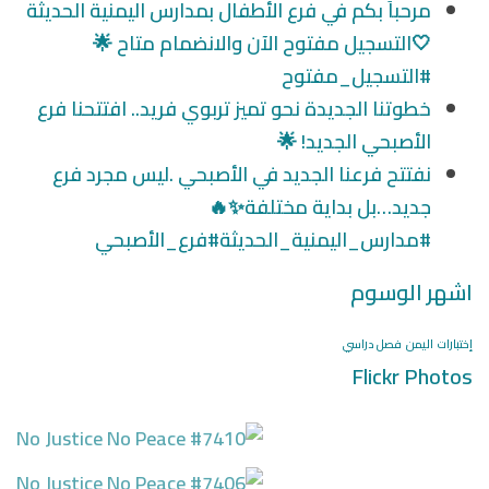
مرحباً بكم في فرع الأطفال بمدارس اليمنية الحديثة
🤍التسجيل مفتوح الآن والانضمام متاح 🌟
#التسجيل_مفتوح
خطوتنا الجديدة نحو تميز تربوي فريد.. افتتحنا فرع
الأصبحي الجديد! 🌟
نفتتح فرعنا الجديد في الأصبحي .ليس مجرد فرع
جديد…بل بداية مختلفة✨🔥
#مدارس_اليمنية_الحديثة#فرع_الأصبحي
اشهر الوسوم
إختبارات
اليمن
فصل دراسي
Flickr Photos